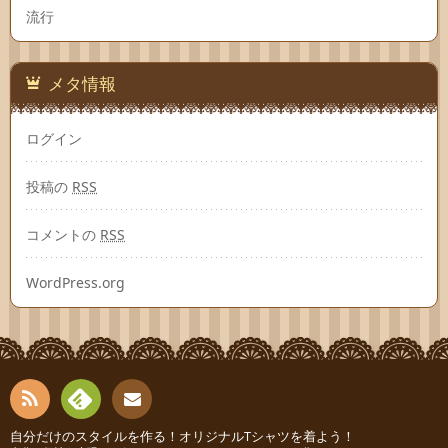
流行
メタ情報
ログイン
投稿の
RSS
コメントの
RSS
WordPress.org
RSS
Fee
自分だけのスタイルを作る！オリジナルTシャツを着よう！
お問