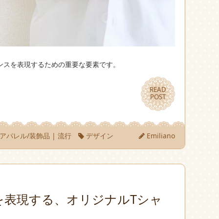
ンスを表現するための重要な要素です。
READ
READ
POST
POST
アパレル/装飾品
|
流行
デザイン
Emiliano
を表現する、オリジナルTシャ