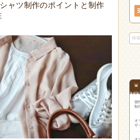
Tシャツ制作のポイントと制作
性
個
制
オ
ザ
オ