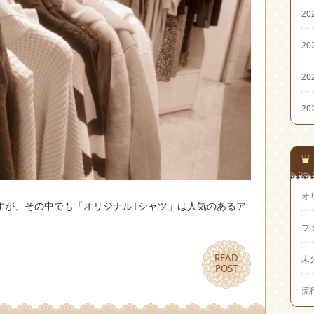
20
20
20
20
オ
すが、その中でも「オリジナルTシャツ」は人気のあるア
フ
READ
READ
未
POST
POST
流