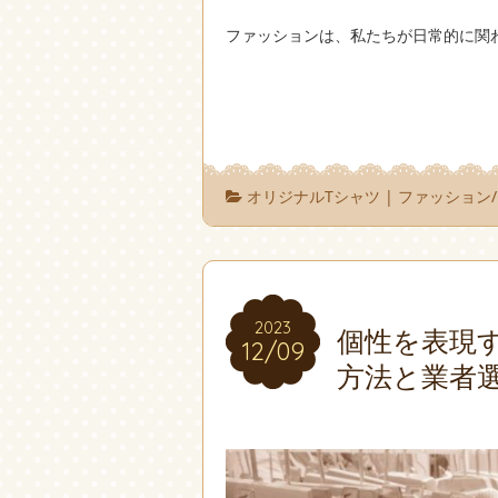
ファッションは、私たちが日常的に関
オリジナルTシャツ
|
ファッション/
2023
2023
個性を表現
12/09
12/09
方法と業者