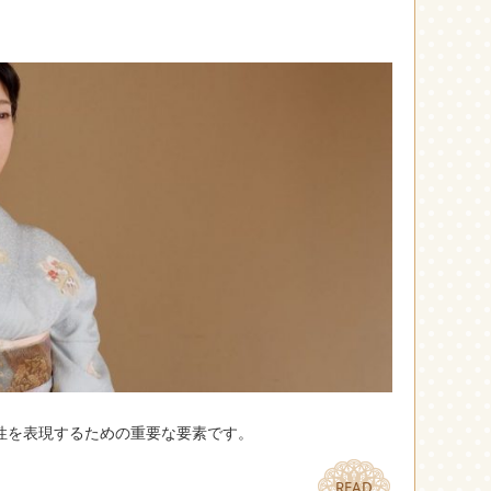
性を表現するための重要な要素です。
READ
READ