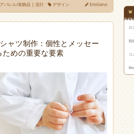
アパレル/装飾品
|
流行
デザイン
Emiliano
ロ
Tシャツ制作：個性とメッセー
投
るための重要な要素
コ
Wo