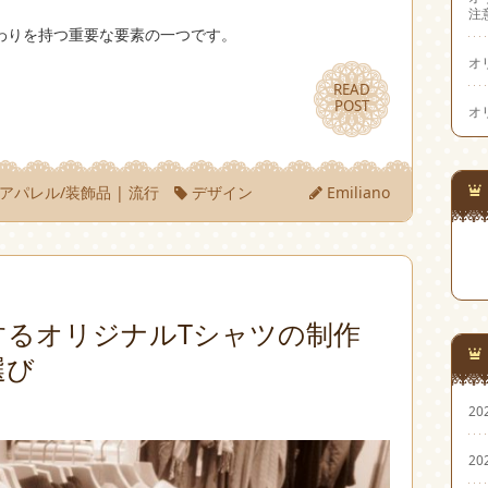
注
わりを持つ重要な要素の一つです。
オ
READ
READ
POST
POST
オ
アパレル/装飾品
|
流行
デザイン
Emiliano
するオリジナルTシャツの制作
選び
20
20